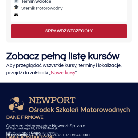
Termin wkrótce
Sternik Motorowodny
👥
SPRAWDŹ SZCZEGÓŁY
Zobacz pełną listę kursów
Aby przeglądać wszystkie kursy, terminy i lokalizacje,
Nasze kursy
przejdź do zakładki „
”.
DANE FIRMOWE
Centrum Motorowodne Newport Sp. z o.o.
ul. Dąbrowskiego 18, 11-730 Mikołajki
NIP:
7422279554
Regon:
388394432
Nr rachunku:
43 1870 1045 2078 1071 8644 0001
DANE KONTAKTOWE