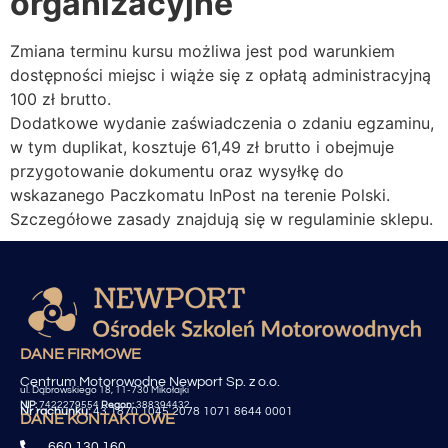
organizacyjne
Zmiana terminu kursu możliwa jest pod warunkiem
dostępności miejsc i wiąże się z opłatą administracyjną
100 zł brutto.
Dodatkowe wydanie zaświadczenia o zdaniu egzaminu,
w tym duplikat, kosztuje 61,49 zł brutto i obejmuje
przygotowanie dokumentu oraz wysyłkę do
wskazanego Paczkomatu InPost na terenie Polski.
Szczegółowe zasady znajdują się w regulaminie sklepu.
DANE FIRMOWE
Centrum Motorowodne Newport Sp. z o.o.
ul. Dąbrowskiego 18, 11-730 Mikołajki
NIP:
7422279554
Regon:
388394432
Nr rachunku:
43 1870 1045 2078 1071 8644 0001
DANE KONTAKTOWE
660 130 160