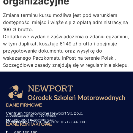
organizacyjne
Zmiana terminu kursu możliwa jest pod warunkiem
dostępności miejsc i wiąże się z opłatą administracyjną
100 zł brutto.
Dodatkowe wydanie zaświadczenia o zdaniu egzaminu,
w tym duplikat, kosztuje 61,49 zł brutto i obejmuje
przygotowanie dokumentu oraz wysyłkę do
wskazanego Paczkomatu InPost na terenie Polski.
Szczegółowe zasady znajdują się w regulaminie sklepu.
DANE FIRMOWE
Centrum Motorowodne Newport Sp. z o.o.
ul. Dąbrowskiego 18, 11-730 Mikołajki
NIP:
7422279554
Regon:
388394432
Nr rachunku:
43 1870 1045 2078 1071 8644 0001
DANE KONTAKTOWE
660 130 160