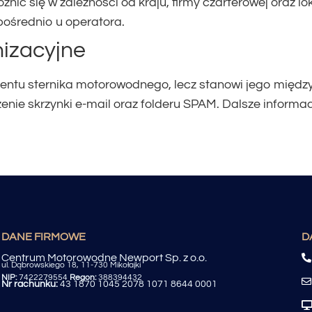
 się w zależności od kraju, firmy czarterowej oraz lo
ośrednio u operatora.
izacyjne
atentu sternika motorowodnego, lecz stanowi jego międ
nie skrzynki e-mail oraz folderu SPAM. Dalsze informa
DANE FIRMOWE
D
Centrum Motorowodne Newport Sp. z o.o.
ul. Dąbrowskiego 18, 11-730 Mikołajki
NIP:
7422279554
Regon:
388394432
Nr rachunku:
43 1870 1045 2078 1071 8644 0001