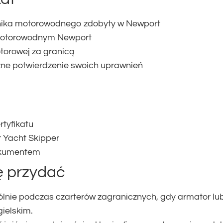
ernika motorowodnego zdobyty w Newport
e motorowodnym Newport
otorowej za granicą
zne potwierdzenie swoich uprawnień
tyfikatu
r Yacht Skipper
okumentem
ię przydać
lnie podczas czarterów zagranicznych, gdy armator lu
gielskim.