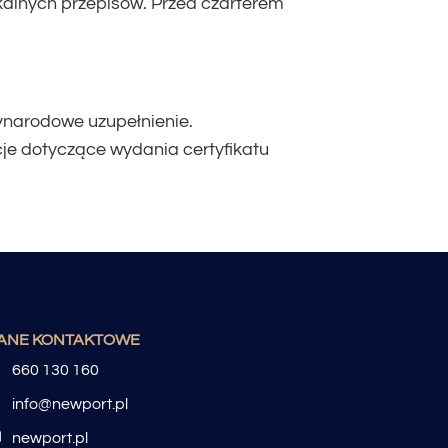
kalnych przepisów. Przed czarterem
zynarodowe uzupełnienie.
cje dotyczące wydania certyfikatu
ANE KONTAKTOWE
660 130 160
info@newport.pl
newport.pl