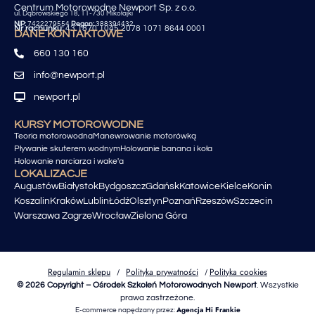
Centrum Motorowodne Newport Sp. z o.o.
ul. Dąbrowskiego 18, 11-730 Mikołajki
NIP:
7422279554
Regon:
388394432
Nr rachunku:
43 1870 1045 2078 1071 8644 0001
DANE KONTAKTOWE
660 130 160
info@newport.pl
newport.pl
KURSY MOTOROWODNE
Teoria motorowodna
Manewrowanie motorówką
Pływanie skuterem wodnym
Holowanie banana i koła
Holowanie narciarza i wake'a
LOKALIZACJE
Augustów
Białystok
Bydgoszcz
Gdańsk
Katowice
Kielce
Konin
Koszalin
Kraków
Lublin
Łódź
Olsztyn
Poznań
Rzeszów
Szczecin
Warszawa Zagrze
Wrocław
Zielona Góra
Regulamin sklepu
Polityka prywatności
Polityka cookies
/
/
© 2026 Copyright – Ośrodek Szkoleń Motorowodnych Newport
. Wszystkie
prawa zastrzeżone.
Agencja Hi Frankie
E-commerce napędzany przez: