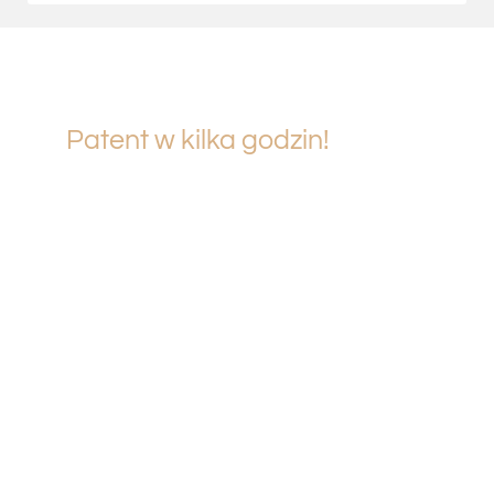
Patent w kilka godzin!
Jeśli znasz podstawy manewrów i sam
nauczyłeś się teorii, przyjdź do nas i po prostu
zdaj egzamin – dwie godziny i po sprawie!