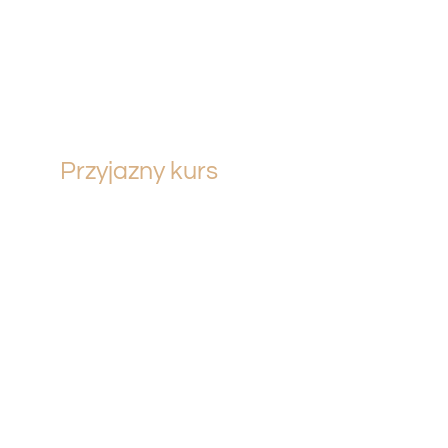
Przyjazny kurs
Szkolimy na nowych łodziach Bayliner i Uttern
o mocy min. 150 KM. Każdy uczestnik
otrzymuje również dostęp do e-learningu.