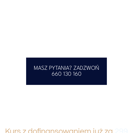
MASZ PYTANIA? ZADZWOŃ
660 130 160
Kurs z dofinansowaniem już za
299