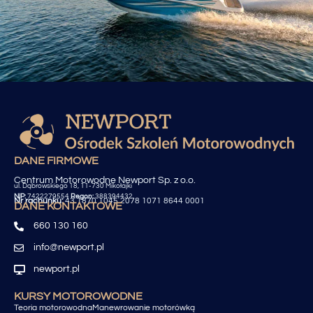
DANE FIRMOWE
Centrum Motorowodne Newport Sp. z o.o.
ul. Dąbrowskiego 18, 11-730 Mikołajki
NIP:
7422279554
Regon:
388394432
Nr rachunku:
43 1870 1045 2078 1071 8644 0001
DANE KONTAKTOWE
660 130 160
info@newport.pl
newport.pl
KURSY MOTOROWODNE
Teoria motorowodna
Manewrowanie motorówką