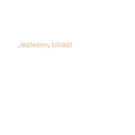
Jesteśmy blisko!
Kursy i egzaminy przeprowadzamy w 10
lokalizacjach na terenie całej Polski – na
pewno znajdziesz coś dla siebie!